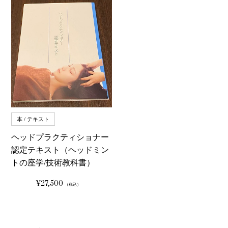
本 / テキスト
ヘッドプラクティショナー
認定テキスト（ヘッドミン
トの座学/技術教科書）
¥27,500
通
（税込）
常
価
格