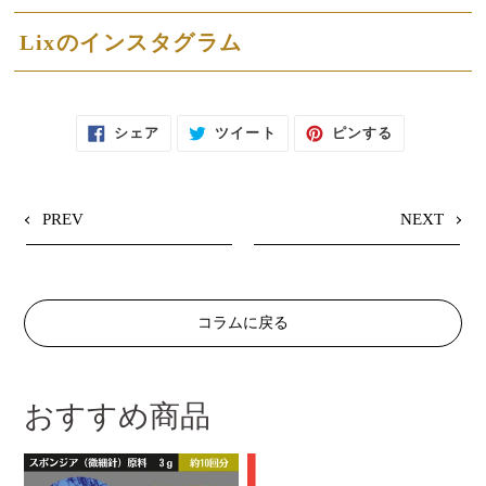
Lixのインスタグラム
F
T
P
シェア
ツイート
ピンする
A
W
I
C
I
N
E
T
T
B
T
E
O
E
R
O
R
E
PREV
NEXT
K
に
S
で
投
T
シ
稿
で
ェ
す
ピ
ア
る
ン
す
す
る
る
コラムに戻る
おすすめ商品