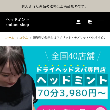
コ
ン
購入された商品の送料は全商品無料です。
テ
ン
ツ
に
ス
キ
ッ
プ
ホーム
コラム
頭浸浴の効果とは？メリット・デメリットやおすすめの人
す
る