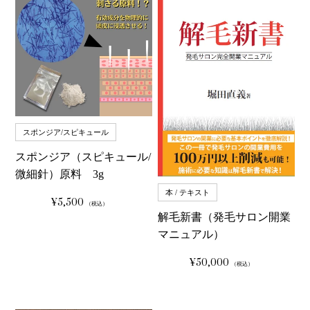
スポンジア/スピキュール
スポンジア（スピキュール/
微細針）原料 3g
本 / テキスト
¥5,500
通
（税込）
常
解毛新書（発毛サロン開業
価
格
マニュアル）
¥50,000
通
（税込）
常
価
格