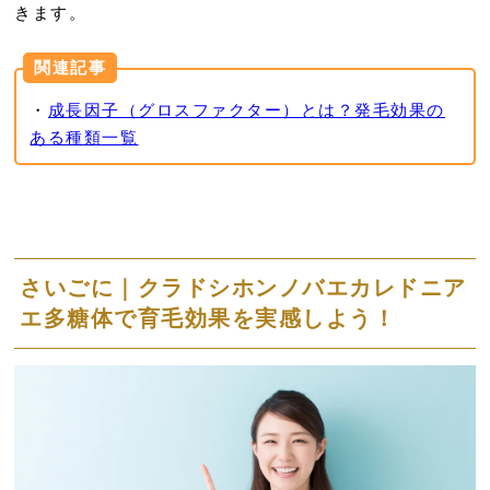
きます。
関連記事
・
成長因子（グロスファクター）とは？発毛効果の
ある種類一覧
さいごに｜クラドシホンノバエカレドニア
エ多糖体で
育毛
効果を実感しよう！