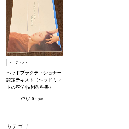
本 / テキスト
ヘッドプラクティショナー
認定テキスト（ヘッドミン
トの座学/技術教科書）
¥27,500
通
（税込）
常
価
格
カテゴリ