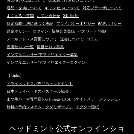
お支払い方法について
発送およびお届けについて
返品・交換について
キャンセルについて
対応ブラウザについて
よくあるご質問
お問い合わせ
利用規約
特定商取引法に基づく表記
プライバシーポリシー
配送ポリシー
返金ポリシー
ログイン
新規会員登録
パスワード再発行
メールアドレス変更について
退会について
コラム
提携サロン一覧
提携サロン募集
インフルエンサー/アフィリエイター募集
インフルエンサー/アフィリエイターログイン
【Links】
ドライヘッドスパ専門店ヘッドミント
日本ドライヘッドスパスクール協会
まつ毛パーマ専門店KATE stage LASH（ケイトステージラッシュ）
無料の予約システム「タダリザーブ」
ドクター睡眠
ヘッドミント公式オンラインショ