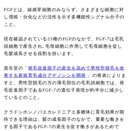
FGFとは、線維芽細胞のみならず、さまざまな細胞に対
し増殖・分化などの活性を示す多機能性シグナル分子の
こと。
現在確認されている23種のFGFのなかで、FGF-7は毛乳
頭細胞で産生され､毛母細胞に作用して毛母細胞を促し
毛髪成長させる役割を担います。
資生堂の「
発毛促進因子の産生を高めて男性型脱毛を改
善する新規育毛成分アデノシンを開発
」の発表によりま
すと、男性型脱毛の方の薄毛部位の毛乳頭細胞では、発
毛促進因子であるFGF-7の遺伝子発現が約半分に減少し
ているとのこと。
クラドシホンノバエカレドニアエ多糖体に育毛効果が期
待できる理由は、髪の成長因子のなかで、重要な働きを
する因子であるFGF-7の産生を促す働きがあるためで