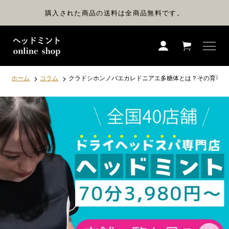
コ
ン
購入された商品の送料は全商品無料です。
テ
ン
ツ
に
ス
キ
ッ
プ
ホーム
コラム
クラドシホンノバエカレドニアエ多糖体とは？その育毛効
す
る