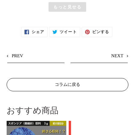
もっと見せる
F
T
P
シェア
ツイート
ピンする
A
W
I
C
I
N
E
T
T
B
T
E
O
E
R
O
R
E
PREV
NEXT
K
に
S
で
投
T
シ
稿
で
ェ
す
ピ
ア
る
ン
す
す
る
る
コラムに戻る
おすすめ商品