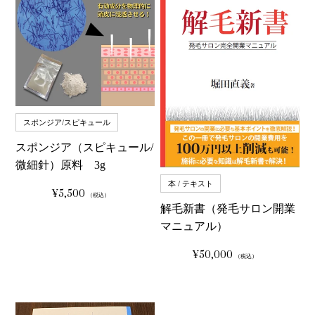
スポンジア/スピキュール
スポンジア（スピキュール/
微細針）原料 3g
本 / テキスト
¥5,500
通
（税込）
常
解毛新書（発毛サロン開業
価
格
マニュアル）
¥50,000
通
（税込）
常
価
格