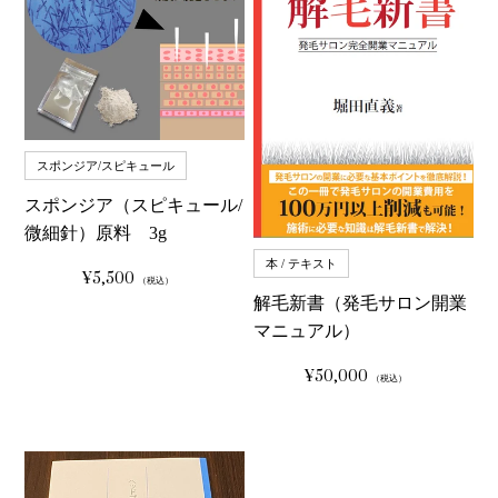
スポンジア/スピキュール
スポンジア（スピキュール/
微細針）原料 3g
本 / テキスト
¥5,500
通
（税込）
常
解毛新書（発毛サロン開業
価
格
マニュアル）
¥50,000
通
（税込）
常
価
格