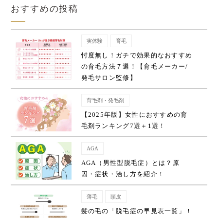
おすすめの投稿
実体験
育毛
忖度無し！ガチで効果的なおすすめ
の育毛方法７選！【育毛メーカー/
発毛サロン監修】
育毛剤・発毛剤
【2025年版】女性におすすめの育
毛剤ランキング7選＋1選！
AGA
AGA（男性型脱毛症）とは？原
因・症状・治し方を紹介！
薄毛
頭皮
髪の毛の「脱毛症の早見表一覧」！