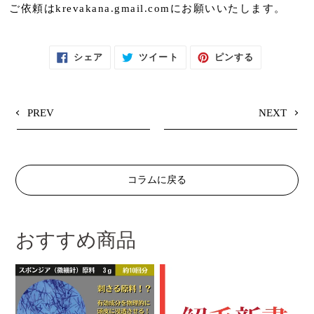
ご依頼はkrevakana.gmail.comにお願いいたします。
F
T
P
シェア
ツイート
ピンする
A
W
I
C
I
N
E
T
T
B
T
E
O
E
R
O
R
E
PREV
NEXT
K
に
S
で
投
T
シ
稿
で
ェ
す
ピ
ア
る
ン
す
す
る
る
コラムに戻る
おすすめ商品