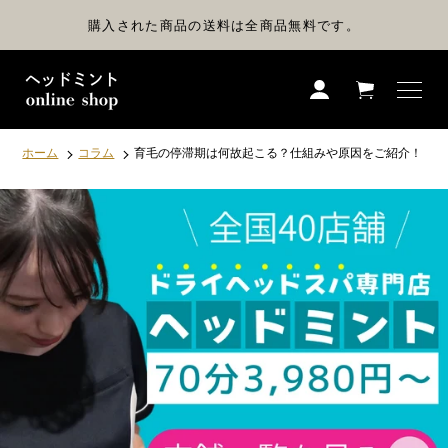
コ
ン
購入された商品の送料は全商品無料です。
テ
ン
ツ
に
ス
キ
ッ
プ
ホーム
コラム
育毛の停滞期は何故起こる？仕組みや原因をご紹介！
す
る