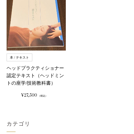
本 / テキスト
ヘッドプラクティショナー
認定テキスト（ヘッドミン
トの座学/技術教科書）
¥27,500
通
（税込）
常
価
格
カテゴリ