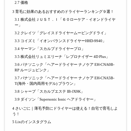
2.7 価格
3 育毛に効果のあるおすすめのドライヤーランキング９選！
3.1 株式会社ＪＵＳＴ．Ｉ「６０ローケア・イオンドライヤ
ー」
3.2 クレイツ「グレイスドライヤームービングドライ」
3.3 コイズミ「イオンバランスドライヤーHHD-9940」
3.4 ヤーマン「スカルプドライヤープロ」
3.5 株式会社リュミエリーナ「レプロナイザー 4D Plus」
3.6 パナソニック「ヘアードライヤー ナノケア EH-CNA0B-
RP ルージュピンク」
3.7 パナソニック「ヘアードライヤー ナノケア EH-CNA5B-
T(海外・国内両用モデル) ブラウン」
3.8 シャープ「スカルプエステ IB-JX9K」
3.9 ダイソン「Supersonic Ionic ヘアドライヤー」
4 さいごに｜薄毛予防にドライヤーは使える！自宅で育毛しよ
う！
5 Lixのインスタグラム