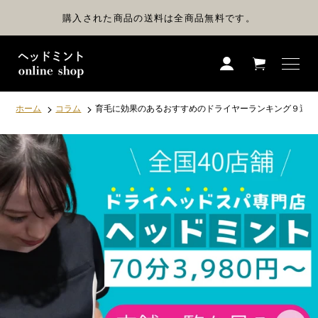
コ
ン
購入された商品の送料は全商品無料です。
テ
ン
ツ
に
ス
キ
ッ
プ
ホーム
コラム
育毛に効果のあるおすすめのドライヤーランキング９選！
す
る