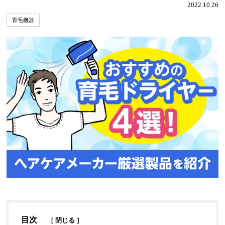
2022.10.26
育毛機器
目次
［
閉じる
］