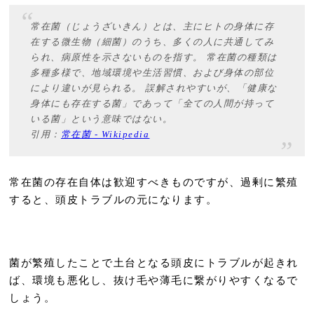
常在菌（じょうざいきん）とは、主にヒトの身体に存
在する微生物（細菌）のうち、多くの人に共通してみ
られ、病原性を示さないものを指す。 常在菌の種類は
多種多様で、地域環境や生活習慣、および身体の部位
により違いが見られる。 誤解されやすいが、「健康な
身体にも存在する菌」であって「全ての人間が持って
いる菌」という意味ではない。
引用：
常在菌 - Wikipedia
常在菌の存在自体は歓迎すべきものですが、過剰に繁殖
すると、頭皮トラブルの元になります。
菌が繁殖したことで土台となる頭皮にトラブルが起きれ
ば、環境も悪化し、抜け毛や薄毛に繋がりやすくなるで
しょう。