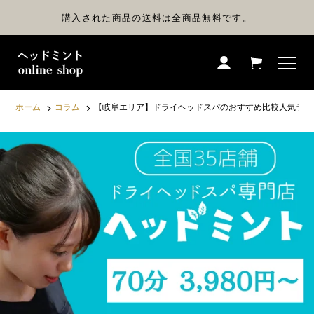
コ
ン
購入された商品の送料は全商品無料です。
テ
ン
ツ
に
ス
キ
ッ
プ
ホーム
コラム
【岐阜エリア】ドライヘッドスパのおすすめ比較人気ラン
す
る