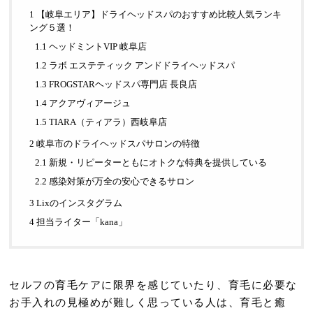
1 【岐阜エリア】ドライヘッドスパのおすすめ比較人気ランキ
ング５選！
1.1 ヘッドミントVIP 岐阜店
1.2 ラボ エステティック アンドドライヘッドスパ
1.3 FROGSTARヘッドスパ専門店 長良店
1.4 アクアヴィアージュ
1.5 TIARA（ティアラ）西岐阜店
2 岐阜市のドライヘッドスパサロンの特徴
2.1 新規・リピーターともにオトクな特典を提供している
2.2 感染対策が万全の安心できるサロン
3 Lixのインスタグラム
4 担当ライター「kana」
セルフの育毛ケアに限界を感じていたり、育毛に必要な
お手入れの見極めが難しく思っている人は、育毛と癒