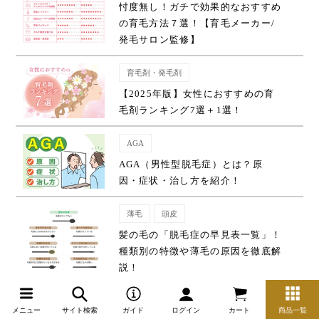
忖度無し！ガチで効果的なおすすめ
の育毛方法７選！【育毛メーカー/
発毛サロン監修】
育毛剤・発毛剤
【2025年版】女性におすすめの育
毛剤ランキング7選＋1選！
AGA
AGA（男性型脱毛症）とは？原
因・症状・治し方を紹介！
薄毛
頭皮
髪の毛の「脱毛症の早見表一覧」！
種類別の特徴や薄毛の原因を徹底解
説！
シャンプー
メニュー
サイト検索
ガイド
ログイン
カート
商品一覧