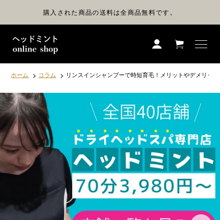
コ
ン
購入された商品の送料は全商品無料です。
テ
ン
ツ
に
ス
キ
ッ
プ
ホーム
コラム
リンスインシャンプーで時短育毛！メリットやデメリット
す
る