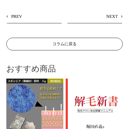
E
T
T
B
T
E
O
E
R
O
R
E
PREV
NEXT
K
に
S
で
投
T
シ
稿
で
ェ
す
ピ
ア
る
ン
す
す
る
る
コラムに戻る
おすすめ商品