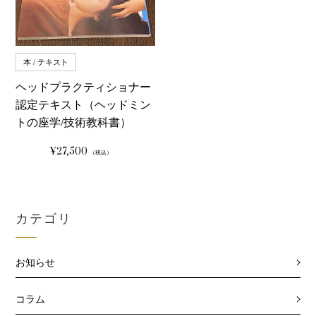
本 / テキスト
ヘッドプラクティショナー
認定テキスト（ヘッドミン
トの座学/技術教科書）
¥27,500
通
（税込）
常
価
格
カテゴリ
お知らせ
コラム