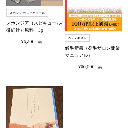
スポンジア/スピキュール
スポンジア（スピキュール/
微細針）原料 3g
本 / テキスト
¥5,500
通
（税込）
常
解毛新書（発毛サロン開業
価
格
マニュアル）
¥50,000
通
（税込）
常
価
格