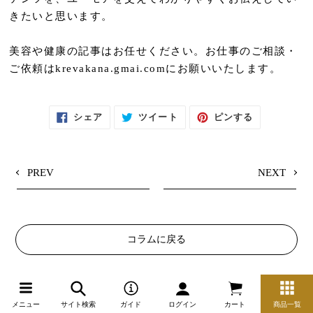
きたいと思います。
美容や健康の記事はお任せください。お仕事のご相談・
ご依頼はkrevakana.gmai.comにお願いいたします。
F
T
P
シェア
ツイート
ピンする
A
W
I
C
I
N
E
T
T
B
T
E
O
E
R
O
R
E
PREV
NEXT
K
に
S
で
投
T
シ
稿
で
ェ
す
ピ
ア
る
ン
す
す
る
る
コラムに戻る
おすすめ商品
メニュー
サイト検索
ガイド
ログイン
カート
商品一覧