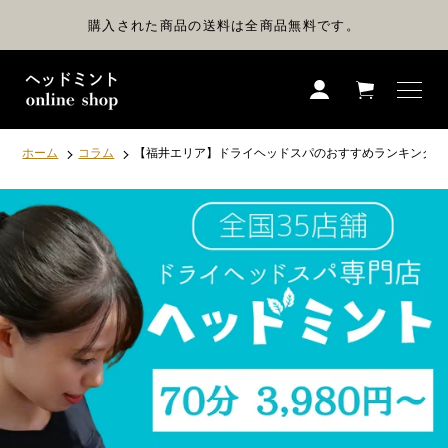
コ
ン
購入された商品の送料は全商品無料です。
テ
ン
ツ
に
ス
キ
ッ
プ
ホーム
コラム
【福井エリア】ドライヘッドスパのおすすめランキング５
す
る